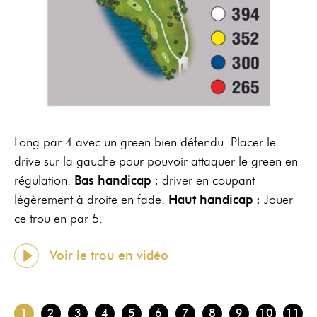
RÉSERVER
AU
19
RÉSERVER
AU
PIAF
Long par 4 avec un green bien défendu. Placer le
drive sur la gauche pour pouvoir attaquer le green en
régulation.
Bas handicap :
driver en coupant
légèrement à droite en fade.
Haut handicap :
Jouer
ce trou en par 5.
Voir le trou en vidéo
1
2
3
4
5
6
7
8
9
10
11