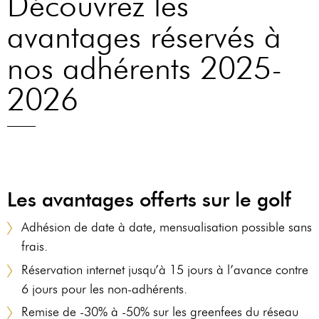
Découvrez les
Notre hôtel
un terrain
une
avantages réservés à
est une
vallonné et
cuisine
Invitation à
boisé, il
française,
nos adhérents 2025-
la détente et
propose des
mariant
au lâcher
vues
2026
les
prise où tout
panoramiques
saveurs
est réuni
sur la région
du terroir.
pour des
et permet aux
Le Piaf
,
instants
golfeurs de se
restaurant de
inoubliables.
ressourcer à
l'hôtel "le
Les avantages offerts sur le golf
la campagne.
Domaine des
RÉSERVER
Adhésion de date à date, mensualisation possible sans
Vanneaux"
VISITEURS
frais.
vous propose
sa cuisine
Réservation internet jusqu’à 15 jours à l’avance contre
MEMBRES
bistronomique
6 jours pour les non-adhérents.
Remise de -30% à -50% sur les greenfees du réseau