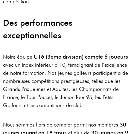
compétition.
RÉSERVER
AU
19
Des performances
RÉSERVER
exceptionnelles
AU
PIAF
Notre équipe
U16 (3ème division) compte 6 joueurs
avec un index inférieur à 10, témoignant de l’excellence
de notre formation. Nos jeunes golfeurs participent à de
nombreuses compétitions prestigieuses, telles que les
Grands Prix Jeunes et Adultes, les Championnats de
France, le Tour Poucet, le Junior Tour 95, les Petits
Golfeurs et les compétitions de club.
Nous sommes fiers de compter parmi nos membres
30
jeunes jouant en 18 trous
et plus de
30 jeunes en 9