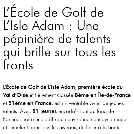
Notre hôtel
un terrain
une
L’École de Golf de
est une
vallonné et
cuisine
L’Isle Adam : Une
Invitation à
boisé, il
française,
la détente et
propose des
mariant
pépinière de talents
au lâcher
vues
les
prise où tout
panoramiques
saveurs
qui brille sur tous les
est réuni
sur la région
du terroir.
fronts
pour des
et permet aux
Le Piaf
,
instants
golfeurs de se
restaurant de
inoubliables.
ressourcer à
l'hôtel "le
la campagne.
L’École de Golf de L’Isle Adam
,
première école du
Domaine des
RÉSERVER
Val d’Oise
et fièrement classée
8ème en Île-de-France
Vanneaux"
VISITEURS
et
51ème en France
, est un véritable vivier de jeunes
vous propose
talents. Avec
81 jeunes
encadrés tout au long de
sa cuisine
MEMBRES
l’année, notre école offre un environnement dynamique
bistronomique
et stimulant pour tous les niveaux, du loisir à la haute