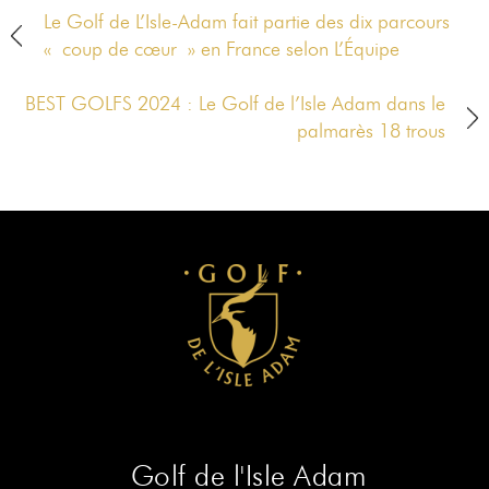
Le Golf de L’Isle-Adam fait partie des dix parcours
« coup de cœur » en France selon L’Équipe
BEST GOLFS 2024 : Le Golf de l’Isle Adam dans le
palmarès 18 trous
Golf de l'Isle Adam